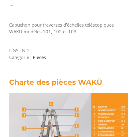
Plage
–
de
prix :
Capuchon pour traverses d’échelles téléscopiques
1,75$
WAKÜ modèles 101, 102 et 103.
à
2,75$
UGS :
ND
Catégorie :
Pièces
Charte des pièces WAKÜ